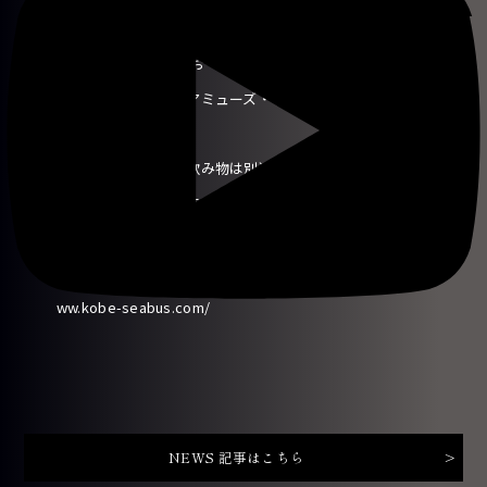
演：19:00
【料金について】 ●お一人様：¥5,500（税込）
・入場料金・アペロアミューズ・１ドリンク・ショー鑑賞
が含まれます。
・追加のお食事・お飲み物は別途料金
・本イベントは停泊でのイベントとなります。
ー会場ー 神戸リゾートクルーズ boh boh KOBE http://w
ww.kobe-seabus.com/
NEWS 記事はこちら