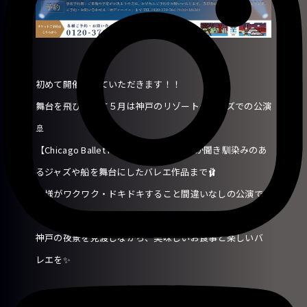
初めて開催させていただきます！！
舞台を飛び出して５月は神戸のリゾートクルーズでの公演
🚢
【Chicago Ballet Night】と題し、皆様が聞き馴染みのあ
るジャズや船を舞台にしたバレエ作品まで🩰
皆様がワクワク・ドキドキすること間違いなしの公演で
す！！
神戸の夜景を見渡しながら、美味しいお食事と楽しいバ
レエを✨
【イベント詳細】 2025年5月30日(金) 開場：18:30 / 開